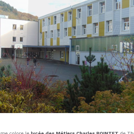
me colore le
lycée des Métiers Charles POINTET
de Th