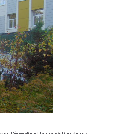
ann.
L’énergie
et
la conviction
de nos