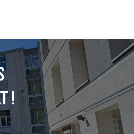
s
T !